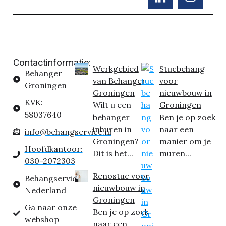
Contactinformatie:
Werkgebied
Stucbehang
Behanger
van Behanger
voor
Groningen
Groningen
nieuwbouw in
KVK:
Wilt u een
Groningen
58037640
behanger
Ben je op zoek
inhuren in
naar een
info@behangservice.nl
Groningen?
manier om je
Hoofdkantoor:
Dit is het...
muren...
030-2072303
Renostuc voor
Behangservice
nieuwbouw in
Nederland
Groningen
Ga naar onze
Ben je op zoek
webshop
naar een