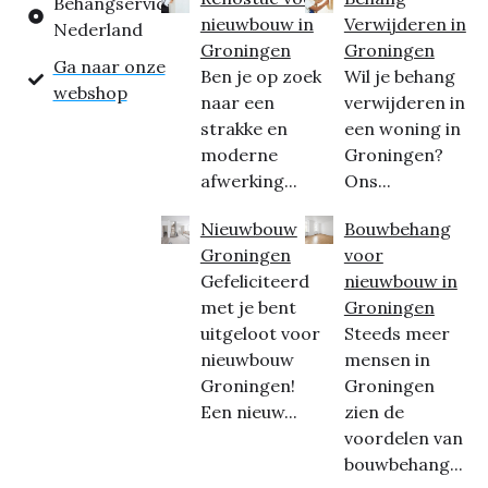
Behangservice
nieuwbouw in
Verwijderen in
Nederland
Groningen
Groningen
Ga naar onze
Ben je op zoek
Wil je behang
webshop
naar een
verwijderen in
strakke en
een woning in
moderne
Groningen?
afwerking...
Ons...
Nieuwbouw
Bouwbehang
Groningen
voor
Gefeliciteerd
nieuwbouw in
met je bent
Groningen
uitgeloot voor
Steeds meer
nieuwbouw
mensen in
Groningen!
Groningen
Een nieuw...
zien de
voordelen van
bouwbehang...