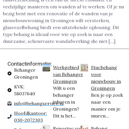
veelzijdige manieren om wanden af te werken. Of je nu
bezig bent met een renovatie of de wanden van je
nieuwbouwwoning in Groningen wilt versterken,
glasvezelbehang biedt een uitstekende oplossing. Dit
type behang is ideaal voor wie op zoek is naar een
duurzame, scheurvaste wandafwerking die niet […]
Contactinformatie:
Werkgebied
Stucbehang
Behanger
van Behanger
voor
Groningen
Groningen
nieuwbouw in
KVK:
Wilt u een
Groningen
58037640
behanger
Ben je op zoek
inhuren in
naar een
info@behangservice.nl
Groningen?
manier om je
Hoofdkantoor:
Dit is het...
muren...
030-2072303
Renostuc voor
Behang