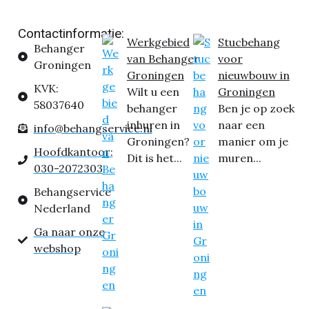
Contactinformatie:
Werkgebied
Stucbehang
Behanger
van Behanger
voor
Groningen
Groningen
nieuwbouw in
KVK:
Wilt u een
Groningen
58037640
behanger
Ben je op zoek
inhuren in
naar een
info@behangservice.nl
Groningen?
manier om je
Hoofdkantoor:
Dit is het...
muren...
030-2072303
Behangservice
Nederland
Ga naar onze
webshop