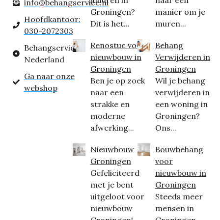
inhuren in
naar een
info@behangservice.nl
Groningen?
manier om je
Hoofdkantoor:
Dit is het...
muren...
030-2072303
Renostuc voor
Behang
Behangservice
nieuwbouw in
Verwijderen in
Nederland
Groningen
Groningen
Ga naar onze
Ben je op zoek
Wil je behang
webshop
naar een
verwijderen in
strakke en
een woning in
moderne
Groningen?
afwerking...
Ons...
Nieuwbouw
Bouwbehang
Groningen
voor
Gefeliciteerd
nieuwbouw in
met je bent
Groningen
uitgeloot voor
Steeds meer
nieuwbouw
mensen in