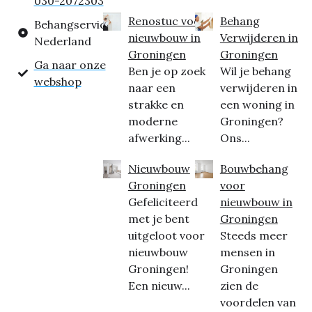
030-2072303
Renostuc voor
Behang
Behangservice
nieuwbouw in
Verwijderen in
Nederland
Groningen
Groningen
Ga naar onze
Ben je op zoek
Wil je behang
webshop
naar een
verwijderen in
strakke en
een woning in
moderne
Groningen?
afwerking...
Ons...
Nieuwbouw
Bouwbehang
Groningen
voor
Gefeliciteerd
nieuwbouw in
met je bent
Groningen
uitgeloot voor
Steeds meer
nieuwbouw
mensen in
Groningen!
Groningen
Een nieuw...
zien de
voordelen van