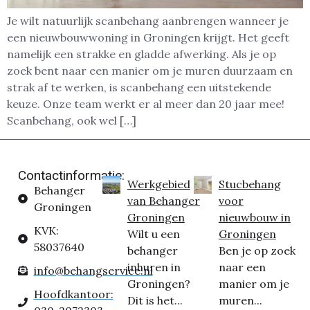
Je wilt natuurlijk scanbehang aanbrengen wanneer je
een nieuwbouwwoning in Groningen krijgt. Het geeft
namelijk een strakke en gladde afwerking. Als je op
zoek bent naar een manier om je muren duurzaam en
strak af te werken, is scanbehang een uitstekende
keuze. Onze team werkt er al meer dan 20 jaar mee!
Scanbehang, ook wel […]
Contactinformatie:
Werkgebied
Stucbehang
Behanger
van Behanger
voor
Groningen
Groningen
nieuwbouw in
KVK:
Wilt u een
Groningen
58037640
behanger
Ben je op zoek
inhuren in
naar een
info@behangservice.nl
Groningen?
manier om je
Hoofdkantoor:
Dit is het...
muren...