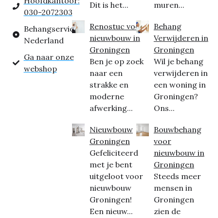
Hoofdkantoor:
Dit is het...
muren...
030-2072303
Renostuc voor
Behang
Behangservice
nieuwbouw in
Verwijderen in
Nederland
Groningen
Groningen
Ga naar onze
Ben je op zoek
Wil je behang
webshop
naar een
verwijderen in
strakke en
een woning in
moderne
Groningen?
afwerking...
Ons...
Nieuwbouw
Bouwbehang
Groningen
voor
Gefeliciteerd
nieuwbouw in
met je bent
Groningen
uitgeloot voor
Steeds meer
nieuwbouw
mensen in
Groningen!
Groningen
Een nieuw...
zien de