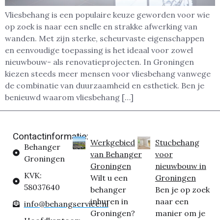
Vliesbehang is een populaire keuze geworden voor wie
op zoek is naar een snelle en strakke afwerking van
wanden. Met zijn sterke, scheurvaste eigenschappen
en eenvoudige toepassing is het ideaal voor zowel
nieuwbouw- als renovatieprojecten. In Groningen
kiezen steeds meer mensen voor vliesbehang vanwege
de combinatie van duurzaamheid en esthetiek. Ben je
benieuwd waarom vliesbehang […]
Contactinformatie:
Werkgebied
Stucbehang
Behanger
van Behanger
voor
Groningen
Groningen
nieuwbouw in
KVK:
Wilt u een
Groningen
58037640
behanger
Ben je op zoek
inhuren in
naar een
info@behangservice.nl
Groningen?
manier om je