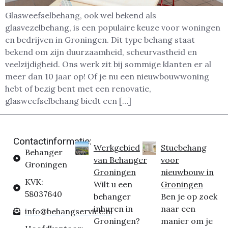
Glasweefselbehang, ook wel bekend als
glasvezelbehang, is een populaire keuze voor woningen
en bedrijven in Groningen. Dit type behang staat
bekend om zijn duurzaamheid, scheurvastheid en
veelzijdigheid. Ons werk zit bij sommige klanten er al
meer dan 10 jaar op! Of je nu een nieuwbouwwoning
hebt of bezig bent met een renovatie,
glasweefselbehang biedt een […]
Contactinformatie:
Werkgebied
Stucbehang
Behanger
van Behanger
voor
Groningen
Groningen
nieuwbouw in
KVK:
Wilt u een
Groningen
58037640
behanger
Ben je op zoek
inhuren in
naar een
info@behangservice.nl
Groningen?
manier om je