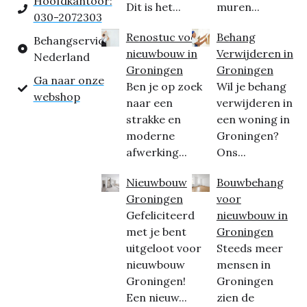
Hoofdkantoor:
Dit is het...
muren...
030-2072303
Renostuc voor
Behang
Behangservice
nieuwbouw in
Verwijderen in
Nederland
Groningen
Groningen
Ga naar onze
Ben je op zoek
Wil je behang
webshop
naar een
verwijderen in
strakke en
een woning in
moderne
Groningen?
afwerking...
Ons...
Nieuwbouw
Bouwbehang
Groningen
voor
Gefeliciteerd
nieuwbouw in
met je bent
Groningen
uitgeloot voor
Steeds meer
nieuwbouw
mensen in
Groningen!
Groningen
Een nieuw...
zien de